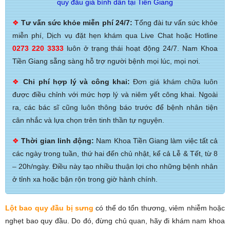
quy đầu giá bình dân tại Tiền Giang
❖
Tư vấn sức khỏe miễn phí 24/7:
Tổng đài tư vấn sức khỏe
miễn phí, Dịch vụ đặt hẹn khám qua Live Chat hoặc Hotline
0273 220 3333
luôn ở trạng thái hoạt động 24/7. Nam Khoa
Tiền Giang sẵng sàng hỗ trợ người bệnh mọi lúc, mọi nơi.
❖
Chi phí hợp lý và công khai:
Đơn giá khám chữa luôn
được điều chỉnh với mức hợp lý và niêm yết công khai. Ngoài
ra, các bác sĩ cũng luôn thông báo trước để bệnh nhân tiện
cân nhắc và lựa chọn trên tinh thần tự nguyện.
❖
Thời gian linh động:
Nam Khoa Tiền Giang làm việc tất cả
các ngày trong tuần, thứ hai đến chủ nhật, kể cả Lễ & Tết, từ 8
– 20h/ngày. Điều này tạo nhiều thuận lợi cho những bệnh nhân
ở tỉnh xa hoặc bận rộn trong giờ hành chính.
Lột bao quy đầu bị sưng
có thể do tổn thương, viêm nhiễm hoặc
nghẹt bao quy đầu. Do đó, đừng chủ quan, hãy đi khám nam khoa