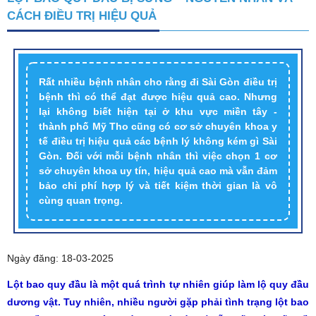
CÁCH ĐIỀU TRỊ HIỆU QUẢ
Rất nhiều bệnh nhân cho rằng đi Sài Gòn điều trị
bệnh thì có thể đạt được hiệu quả cao. Nhưng
lại không biết hiện tại ở khu vực miền tây -
thành phố Mỹ Tho cũng có cơ sở chuyên khoa y
tế điều trị hiệu quả các bệnh lý không kém gì Sài
Gòn. Đối với mỗi bệnh nhân thì việc chọn 1 cơ
sở chuyên khoa uy tín, hiệu quả cao mà vẫn đảm
bảo chi phí hợp lý và tiết kiệm thời gian là vô
cùng quan trọng.
Ngày đăng: 18-03-2025
Lột bao quy đầu là một quá trình tự nhiên giúp làm lộ quy đầu
dương vật. Tuy nhiên, nhiều người gặp phải tình trạng lột bao