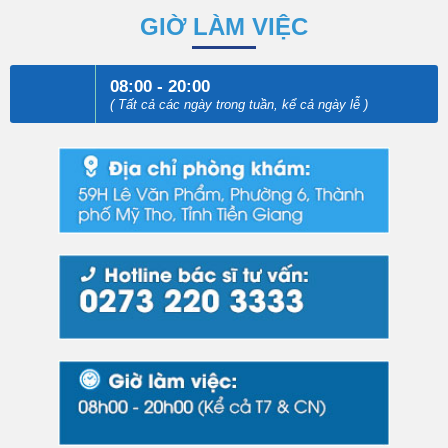
GIỜ LÀM VIỆC
08:00 - 20:00
( Tất cả các ngày trong tuần, kể cả ngày lễ )