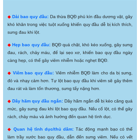
◆
Dài bao quy đầu:
Da thừa BQĐ phủ kín đầu dương vật, gây
khó khăn trong việc tuột xuống khiến quy đầu dễ bị kích thích,
sưng đau khi lột.
◆
Hẹp bao quy đầu:
BQĐ quá chặt, khó kéo xuống, gây sưng
đau, rách, chảy máu, để lại sẹo xơ, khiến bao quy đầu ngày
càng hẹp, có thể gây viêm nhiễm hoặc nghẹt BQĐ.
◆
Viêm bao quy đầu:
Viêm nhiễm BQĐ làm cho da bị sưng,
đỏ và nhạy cảm hơn. Tự lột bao quy đầu khi viêm sẽ gây thêm
đau rát và làm tổn thương, sưng tấy nặng hơn.
◆
Dây hãm quy đầu ngắn:
Dây hãm ngắn dễ bị kéo căng quá
mức, gây sưng đau khi lột bao quy đầu. Nếu cố lột, có thể gây
rách, chảy máu và ảnh hưởng đến quan hệ tình dục.
◆
Quan hệ tình dục/thủ dâm:
Tác động mạnh bạo có thể
làm trầy xước bao quy đầu, dẫn đến sưng viêm. Nếu có vết