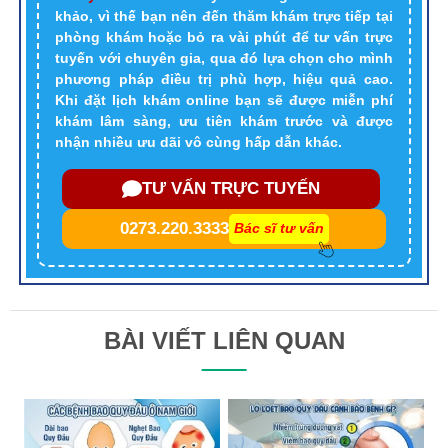
khảo, vì thế bạn nên đến thăm khám trực tiếp tại
phòng khám hoặc bỏ ra vài phút để tư vấn trực
tuyến với chuyên gia, qua đó lựa chọn cho mình
phương pháp điều trị phù hợp, hiệu quả cao.
Khi đặt lịch khám online bạn sẽ được miễn phí
khám lâm sàng, ưu tiên khám trước và được
nhận nhiều ưu dãi vô cùng hấp dẫn khác.
TƯ VẤN TRỰC TUYẾN
0273.220.3333
Bác sĩ tư vấn
BÀI VIẾT LIÊN QUAN