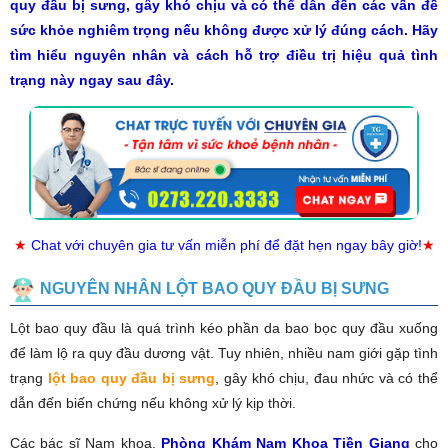
quy đầu bị sưng, gây khó chịu và có thể dẫn đến các vấn đề
sức khỏe nghiêm trọng nếu không được xử lý đúng cách. Hãy
tìm hiểu nguyên nhân và cách hỗ trợ điều trị hiệu quả tình
trạng này ngay sau đây.
★
Chat với chuyên gia tư vấn miễn phí để đặt hẹn ngay bây giờ!
★
NGUYÊN NHÂN LỘT BAO QUY ĐẦU BỊ SƯNG
Lột bao quy đầu là quá trình kéo phần da bao bọc quy đầu xuống
để làm lộ ra quy đầu dương vật. Tuy nhiên, nhiều nam giới gặp tình
trạng
lột bao quy đầu bị sưng
, gây khó chịu, đau nhức và có thể
dẫn đến biến chứng nếu không xử lý kịp thời.
Các bác sĩ Nam khoa,
Phòng Khám Nam Khoa Tiền Giang
cho