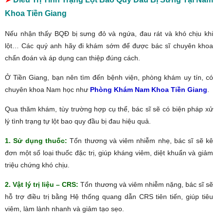
Khoa Tiền Giang
Nếu nhận thấy BQĐ bị sưng đỏ và ngứa, đau rát và khó chịu khi
lột… Các quý anh hãy đi khám sớm để được bác sĩ chuyên khoa
chẩn đoán và áp dụng can thiệp đúng cách.
Ở Tiền Giang, bạn nên tìm đến bệnh viện, phòng khám uy tín, có
chuyên khoa Nam học như
Phòng Khám Nam Khoa Tiền Giang
.
Qua thăm khám, tùy trường hợp cụ thể, bác sĩ sẽ có biện pháp xử
lý tình trạng tự lột bao quy đầu bị đau hiệu quả.
1. Sử dụng thuốc:
Tổn thương và viêm nhiễm nhẹ, bác sĩ sẽ kê
đơn một số loại thuốc đặc trị, giúp kháng viêm, diệt khuẩn và giảm
triệu chứng khó chịu.
2. Vật lý trị liệu – CRS:
Tổn thương và viêm nhiễm nặng, bác sĩ sẽ
hỗ trợ điều trị bằng Hệ thống quang dẫn CRS tiên tiến, giúp tiêu
viêm, làm lành nhanh và giảm tạo sẹo.