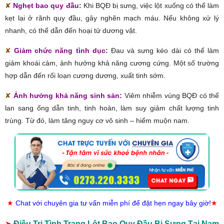
✘
Nghẹt bao quy đầu:
Khi BQĐ bị sưng, việc lột xuống có thể làm
kẹt lại ở rãnh quy đầu, gây nghẽn mạch máu. Nếu không xử lý
nhanh, có thể dẫn đến hoại tử dương vật.
✘
Giảm chức năng tình dục:
Đau và sưng kéo dài có thể làm
giảm khoái cảm, ảnh hưởng khả năng cương cứng. Một số trường
hợp dẫn đến rối loạn cương dương, xuất tinh sớm.
✘
Ảnh hưởng khả năng sinh sản:
Viêm nhiễm vùng BQĐ có thể
lan sang ống dẫn tinh, tinh hoàn, làm suy giảm chất lượng tinh
trùng. Từ đó, làm tăng nguy cơ vô sinh – hiếm muộn nam.
★
Chat với chuyên gia tư vấn miễn phí để đặt hẹn ngay bây giờ!
★
➤
Điều Trị Tình Trạng Lột Bao Quy Đầu Bị Sưng Tại Nam