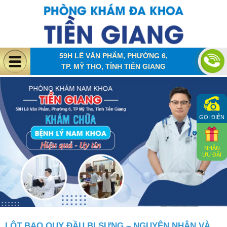
59H LÊ VĂN PHẨM, PHƯỜNG 6,
TP. MỸ THO, TỈNH TIỀN GIANG
GỌI ĐIỆN
NHẬN
ƯU ĐÃI
LỘT BAO QUY ĐẦU BỊ SƯNG – NGUYÊN NHÂN VÀ